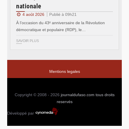
nationale
4 août 2026
Publié à 09h21
À l’occasion du 43ᵉ anniversaire de la Révolution
démocratique et populaire (RDP), le…
SAVOIR PLUS
Mentions legales
Copyright © 2008 - 2026
journaldufaso.com
tous droits
reservés
Développé par