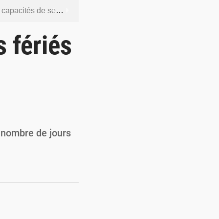
dership et de gouvernance sécuritaire
 socle de la souveraineté nationale
 fériés
orcer la sécurité aérienne
ur la souveraineté nationale
actions en douze heures
 nombre de jours