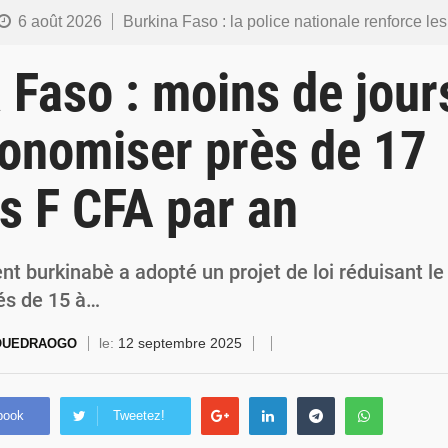
6 août 2026
Burkina Faso : la police nationale renforce les capacités de ses nouveaux responsables en matière de lea
5 août 2026
Commémoration du 5 août : Ibrahim Traoré appelle à faire de la Révolution progressiste populaire le
 Faso : moins de jours
4 août 2026
Burkina Faso : l’ALP ratifie le protocole de Montréal 2014 pour renf
onomiser près de 17
4 août 2026
Commémoration du 4 août : Ibrahim Traoré appelle à une mobilisation totale po
ds F CFA par an
3 août 2026
Burkina Faso : la VIDEO-verbalisation enregistre plus de 1 000 infr
t burkinabè a adopté un projet de loi réduisant le
és de 15 à…
le:
12 septembre 2025
 OUEDRAOGO
book
Tweetez!