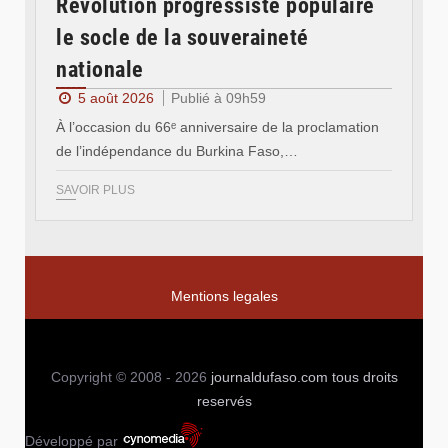
Révolution progressiste populaire
le socle de la souveraineté
nationale
5 août 2026
Publié à 09h59
À l’occasion du 66ᵉ anniversaire de la proclamation
de l’indépendance du Burkina Faso,…
SAVOIR PLUS
Mentions legales
Copyright © 2008 - 2026
journaldufaso.com
tous droits
reservés
Développé par