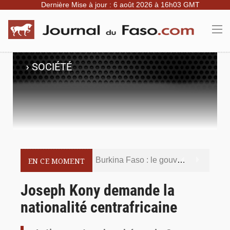
Dernière Mise à jour : 6 août 2026 à 16h03 GMT
›
SOCIÉTÉ
Burkina Faso : le gouvernement met en demeure l’artiste Kosa Pic de retirer de toutes les plateformes, ses contenus jugés contraires aux bonnes mœurs
EN CE MOMENT
Burkina Faso : la police nationale renforce les capacités de ses nouveaux responsables en matière de leadership et de gouvernance sécuritaire
Joseph Kony demande la
nationalité centrafricaine
Commémoration du 5 août : Ibrahim Traoré appelle à faire de la Révolution progressiste populaire le socle de la souveraineté nationale
Burkina Faso : l’ALP ratifie le protocole de Montréal 2014 pour renforcer la sécurité aérienne