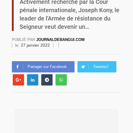
Activement recherché par la Cour
pénale internationale, Joseph Kony, le
Commémoration du 4 août : Ibrahim Traoré appelle à une mobilisation totale pour la souveraineté nationale
leader de l'Armée de résistance du
Seigneur veut devenir un…
PUBLIÉ PAR
JOURNALDEBANGUI.COM
le:
27 janvier 2022
Partager sur Facebook
Tweetez!