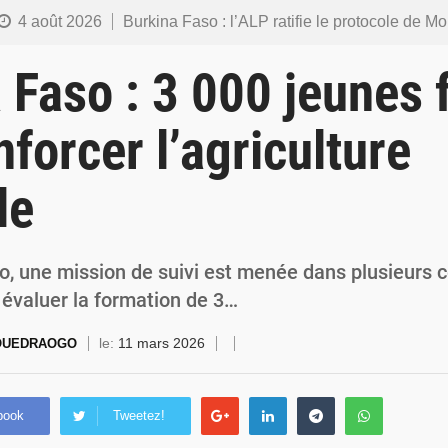
4 août 2026
Burkina Faso : l’ALP ratifie le protocole de Montréal 2014 pour renf
4 août 2026
Commémoration du 4 août : Ibrahim Traoré appelle à une mobilisation totale po
 Faso : 3 000 jeunes
3 août 2026
Burkina Faso : la VIDEO-verbalisation enregistre plus de 1 000 infr
nforcer l’agriculture
3 août 2026
Burkina Faso : une usine de farine de blé à 3,1 milliards FCFA en construction pour
le
3 août 2026
Burkina Faso : le général Moussa Diallo appelle les FDS à renforcer leur unité 
o, une mission de suivi est menée dans plusieurs 
 évaluer la formation de 3…
le:
11 mars 2026
 OUEDRAOGO
book
Tweetez!