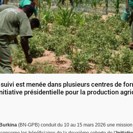
suivi est menée dans plusieurs centres de for
itiative présidentielle pour la production agri
 Burkina
(BN-GPB) conduit du 10 au 15 mars 2026 une mission d
ain concerne les bénéficiaires de la deuxième cohorte de l’
Initiat