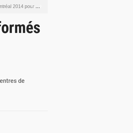
orcer la sécurité aérienne
ur la souveraineté nationale
 formés
actions en douze heures
 renforcer la production locale
pour vaincre les groupes armés
centres de