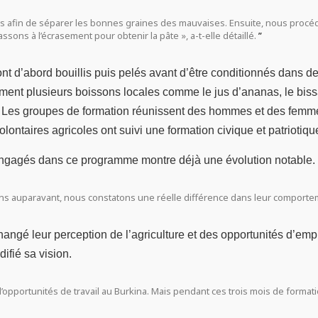
s afin de séparer les bonnes graines des mauvaises. Ensuite, nous procédo
ssons à l’écrasement pour obtenir la pâte », a-t-elle détaillé.
ont d’abord bouillis puis pelés avant d’être conditionnés dans de
ent plusieurs boissons locales comme le jus d’ananas, le bissa
n ». Les groupes de formation réunissent des hommes et des fem
lontaires agricoles ont suivi une formation civique et patriotiqu
engagés dans ce programme montre déjà une évolution notable.
 auparavant, nous constatons une réelle différence dans leur comportemen
changé leur perception de l’agriculture et des opportunités d’
ifié sa vision.
 d’opportunités de travail au Burkina. Mais pendant ces trois mois de format