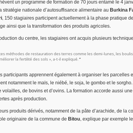
chèvent un programme de formation de 70 jours entamé le 4 janvier
la stratégie nationale d’autosuffisance alimentaire au
Burkina F
i
, 150 stagiaires participent actuellement à la phase pratique de
ge ainsi que la transformation des produits agricoles.
uction du centre, les stagiaires ont acquis plusieurs technique
entes méthodes de restauration des terres comme les demi-lunes, les boulis
iorer la fertilité des sols », a-t-il expliqué.
s participants apprennent également à organiser les parcelles et
ent notamment le maïs, le niébé, le soja, le gombo et le sorgho.
e volailles, de bovins et d’ovins. La formation accorde aussi une
pertes après production.
ieurs produits dérivés, notamment de la pâte d’arachide, de la c
cole originaire de la commune de
Bitou
, explique par exemple le