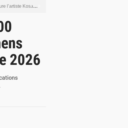
ntenus jugés contraires aux bonnes mœurs
dership et de gouvernance sécuritaire
00
 socle de la souveraineté nationale
mens
orcer la sécurité aérienne
de 2026
ur la souveraineté nationale
cations
…