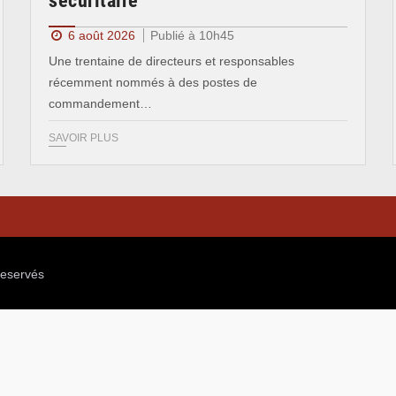
sécuritaire
6 août 2026
Publié à 10h45
Une trentaine de directeurs et responsables
récemment nommés à des postes de
commandement…
SAVOIR PLUS
reservés