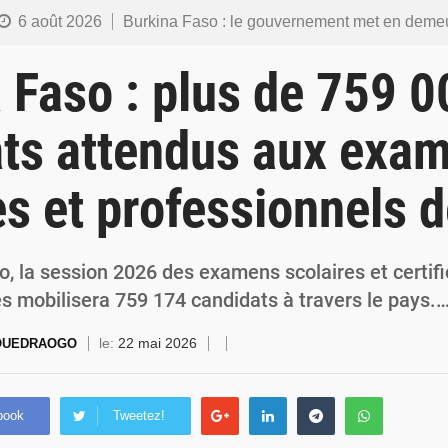
6 août 2026
Burkina Faso : le gouvernement met en demeure l’artiste Kosa Pic de retirer de toutes les plateformes, ses co
6 août 2026
Burkina Faso : la police nationale renforce les capacités de ses nouveaux responsables en matière de lea
 Faso : plus de 759 0
5 août 2026
Commémoration du 5 août : Ibrahim Traoré appelle à faire de la Révolution progressiste populaire le
ts attendus aux exa
4 août 2026
Burkina Faso : l’ALP ratifie le protocole de Montréal 2014 pour renf
es et professionnels 
4 août 2026
Commémoration du 4 août : Ibrahim Traoré appelle à une mobilisation totale po
, la session 2026 des examens scolaires et certifi
s mobilisera 759 174 candidats à travers le pays.
le:
22 mai 2026
 OUEDRAOGO
book
Tweetez!