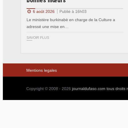
bonnes mœurs
6 août 2026
Publié à 16h03
Le ministère burkinabè en charge de la Culture a
adressé une mise en…
SAVOIR PLUS
Mentions legales
Copyright © 2008 - 2026
journaldufaso.com
tous droits 