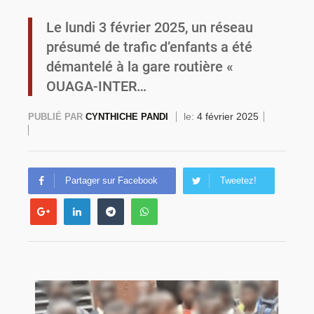
Le lundi 3 février 2025, un réseau
Burkina Faso : la VIDEO-verbalisation enregistre plus de 1 000 infractions en douze heures
présumé de trafic d’enfants a été
démantelé à la gare routière «
OUAGA-INTER…
le:
4 février 2025
PUBLIÉ PAR
CYNTHICHE PANDI
Partager sur Facebook
Tweetez!