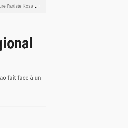
ntenus jugés contraires aux bonnes mœurs
dership et de gouvernance sécuritaire
 socle de la souveraineté nationale
gional
orcer la sécurité aérienne
ur la souveraineté nationale
ao fait face à un