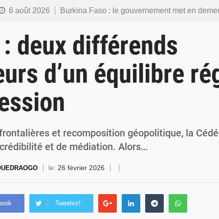
6 août 2026
Burkina Faso : le gouvernement met en demeure l’artiste Kosa Pic de retirer de toutes les plateformes, ses co
6 août 2026
Burkina Faso : la police nationale renforce les capacités de ses nouveaux responsables en matière de lea
: deux différends
5 août 2026
Commémoration du 5 août : Ibrahim Traoré appelle à faire de la Révolution progressiste populaire le
eurs d’un équilibre ré
4 août 2026
Burkina Faso : l’ALP ratifie le protocole de Montréal 2014 pour renf
ession
4 août 2026
Commémoration du 4 août : Ibrahim Traoré appelle à une mobilisation totale po
frontalières et recomposition géopolitique, la Cédé
crédibilité et de médiation. Alors…
le:
26 février 2026
 OUEDRAOGO
book
Tweetez!