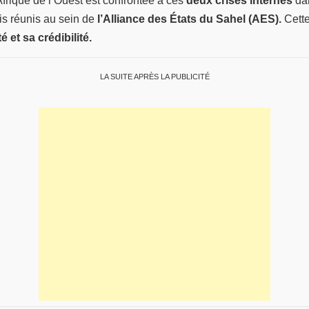
rique de l’Ouest est confrontée à ces
deux crises internes
dan
s réunis au sein de
l’Alliance des États du Sahel (AES).
Cette
é et sa crédibilité.
LA SUITE APRÈS LA PUBLICITÉ