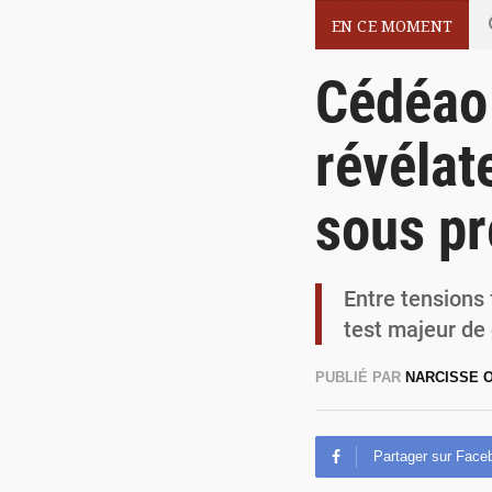
EN CE MOMENT
Cédéao 
révélat
sous pr
Entre tensions 
test majeur de 
PUBLIÉ PAR
NARCISSE
Partager sur Face