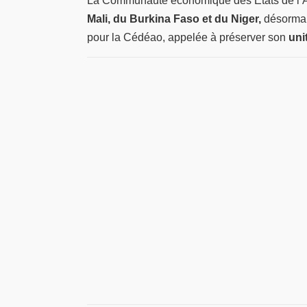
La Communauté économique des États de l’Af
Mali, du Burkina Faso et du Niger,
désormai
pour la Cédéao, appelée à préserver son
unit