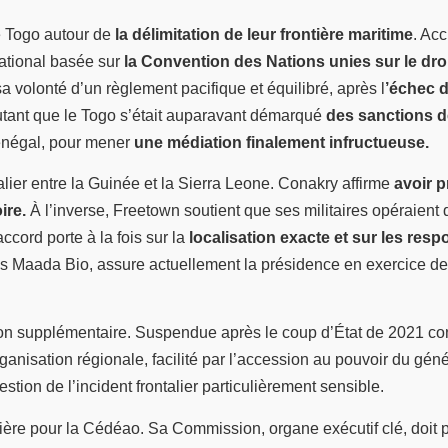
e Togo autour de
la délimitation de leur frontière maritime
. Ac
national basée sur
la Convention des Nations unies sur le droi
a volonté d’un règlement pacifique et équilibré, après l
’échec d
utant que le Togo s’était auparavant démarqué
des sanctions de
Sénégal, pour mener
une médiation finalement infructueuse.
lier entre la Guinée et la Sierra Leone. Conakry affirme
avoir p
ire.
À l’inverse, Freetown soutient que ses militaires opéraient
cord porte à la fois sur la
localisation exacte et sur les resp
ius Maada Bio, assure actuellement la présidence en exercice de
ion supplémentaire. Suspendue après le coup d’État de 2021 c
ganisation régionale, facilité par l’accession au pouvoir du g
tion de l’incident frontalier particulièrement sensible.
ère pour la Cédéao. Sa Commission, organe exécutif clé, doit 