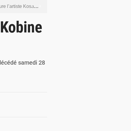
ntenus jugés contraires aux bonnes mœurs
dership et de gouvernance sécuritaire
 Kobine
 socle de la souveraineté nationale
orcer la sécurité aérienne
ur la souveraineté nationale
 décédé samedi 28