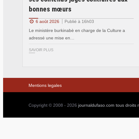
bonnes mœurs
6 août 2026
Publié à 16h03
Le ministère burkinabè en charge de la Culture a
adressé une mise en…
SAVOIR PLUS
Mentions legales
Copyright © 2008 - 2026
journaldufaso.com
tous droits 