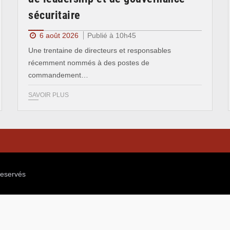
sécuritaire
6 août 2026
Publié à 10h45
Une trentaine de directeurs et responsables
récemment nommés à des postes de
commandement…
SAVOIR PLUS
reservés