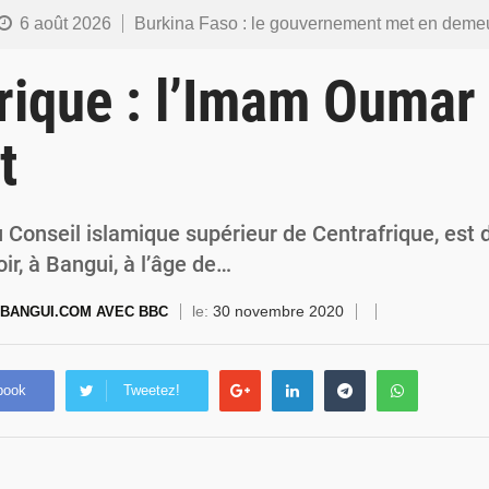
6 août 2026
Burkina Faso : le gouvernement met en demeure l’artiste Kosa Pic de retirer de toutes les plateformes, ses co
6 août 2026
Burkina Faso : la police nationale renforce les capacités de ses nouveaux responsables en matière de lea
rique : l’Imam Oumar
5 août 2026
Commémoration du 5 août : Ibrahim Traoré appelle à faire de la Révolution progressiste populaire le
t
4 août 2026
Burkina Faso : l’ALP ratifie le protocole de Montréal 2014 pour renf
4 août 2026
Commémoration du 4 août : Ibrahim Traoré appelle à une mobilisation totale po
u Conseil islamique supérieur de Centrafrique, est
r, à Bangui, à l’âge de…
le:
30 novembre 2020
BANGUI.COM AVEC BBC
book
Tweetez!