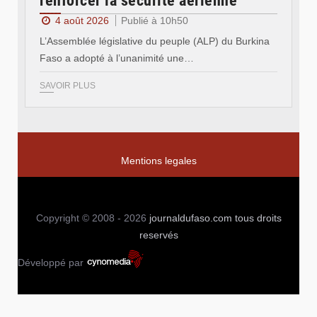
renforcer la sécurité aérienne
4 août 2026
Publié à 10h50
L’Assemblée législative du peuple (ALP) du Burkina
Faso a adopté à l’unanimité une…
SAVOIR PLUS
Mentions legales
Copyright © 2008 - 2026
journaldufaso.com
tous droits
reservés
Développé par