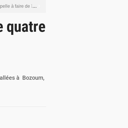
 socle de la souveraineté nationale
orcer la sécurité aérienne
e quatre
ur la souveraineté nationale
actions en douze heures
 renforcer la production locale
tallées à Bozoum,