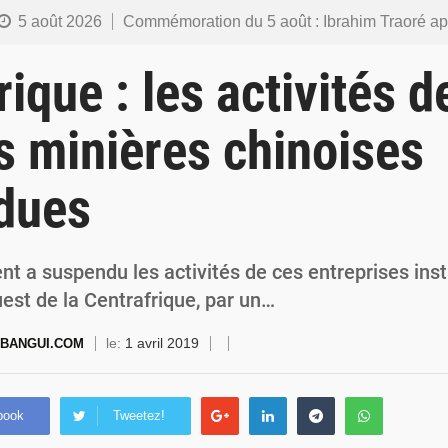
5 août 2026
Commémoration du 5 août : Ibrahim Traoré appelle à faire de la Révolution progressiste populaire le
4 août 2026
Burkina Faso : l’ALP ratifie le protocole de Montréal 2014 pour renf
rique : les activités d
4 août 2026
Commémoration du 4 août : Ibrahim Traoré appelle à une mobilisation totale po
s minières chinoises
3 août 2026
Burkina Faso : la VIDEO-verbalisation enregistre plus de 1 000 infr
dues
3 août 2026
Burkina Faso : une usine de farine de blé à 3,1 milliards FCFA en construction pour
t a suspendu les activités de ces entreprises ins
est de la Centrafrique, par un…
le:
1 avril 2019
EBANGUI.COM
book
Tweetez!