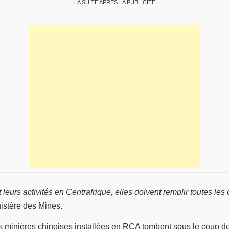
LA SUITE APRÈS LA PUBLICITÉ
eurs activités en Centrafrique, elles doivent remplir toutes les 
inistère des Mines.
és minières chinoises installées en RCA tombent sous le coup d