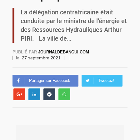
La délégation centrafricaine était
Commémoration du 4 août : Ibrahim Traoré appelle à une mobilisation totale pour la souveraineté nationale
conduite par le ministre de l’énergie et
des Ressources Hydrauliques Arthur
PIRI. La ville de…
PUBLIÉ PAR
JOURNALDEBANGUI.COM
le:
27 septembre 2021
Partager sur Facebook
Tweetez!