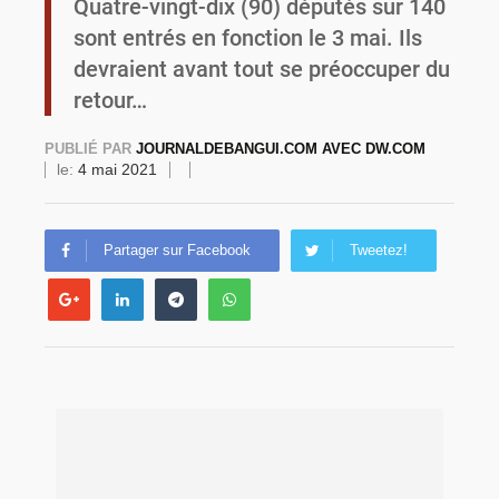
Quatre-vingt-dix (90) députés sur 140
sont entrés en fonction le 3 mai. Ils
Burkina Faso : une usine de farine de blé à 3,1 milliards FCFA en construction pour renforcer la production locale
devraient avant tout se préoccuper du
retour…
PUBLIÉ PAR
JOURNALDEBANGUI.COM AVEC DW.COM
le:
4 mai 2021
Partager sur Facebook
Tweetez!