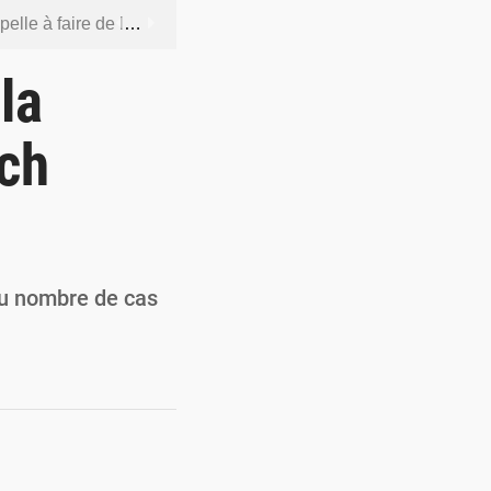
 socle de la souveraineté nationale
orcer la sécurité aérienne
la
ur la souveraineté nationale
tch
actions en douze heures
 renforcer la production locale
du nombre de cas