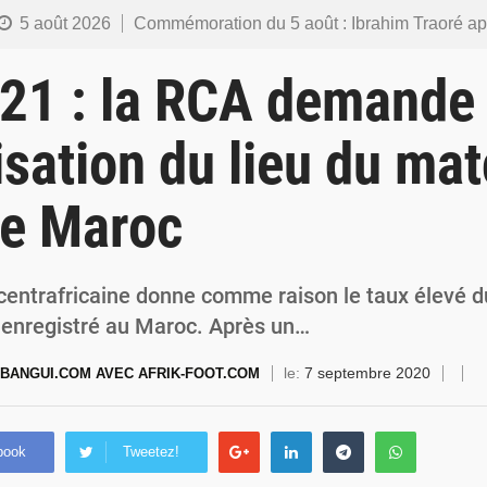
5 août 2026
Commémoration du 5 août : Ibrahim Traoré appelle à faire de la Révolution progressiste populaire le
4 août 2026
Burkina Faso : l’ALP ratifie le protocole de Montréal 2014 pour renf
21 : la RCA demande 
4 août 2026
Commémoration du 4 août : Ibrahim Traoré appelle à une mobilisation totale po
isation du lieu du ma
3 août 2026
Burkina Faso : la VIDEO-verbalisation enregistre plus de 1 000 infr
le Maroc
3 août 2026
Burkina Faso : une usine de farine de blé à 3,1 milliards FCFA en construction pour
centrafricaine donne comme raison le taux élevé 
 enregistré au Maroc. Après un…
le:
7 septembre 2020
BANGUI.COM AVEC AFRIK-FOOT.COM
book
Tweetez!