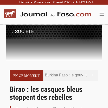
Dernière Mise à jour : 6 août 2026 à 16h03 GMT
›
SOCIÉTÉ
Burkina Faso : le gouvernement met en demeure l’artiste Kosa Pic de retirer de toutes les plateformes, ses contenus jugés contraires aux bonnes mœurs
EN CE MOMENT
Burkina Faso : la police nationale renforce les capacités de ses nouveaux responsables en matière de leadership et de gouvernance sécuritaire
Birao : les casques bleus
stoppent des rebelles
Commémoration du 5 août : Ibrahim Traoré appelle à faire de la Révolution progressiste populaire le socle de la souveraineté nationale
Burkina Faso : l’ALP ratifie le protocole de Montréal 2014 pour renforcer la sécurité aérienne