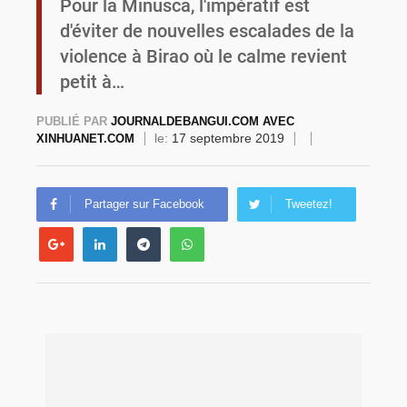
Pour la Minusca, l'impératif est
d'éviter de nouvelles escalades de la
Commémoration du 4 août : Ibrahim Traoré appelle à une mobilisation totale pour la souveraineté nationale
violence à Birao où le calme revient
petit à…
PUBLIÉ PAR
JOURNALDEBANGUI.COM AVEC
le:
17 septembre 2019
XINHUANET.COM
Partager sur Facebook
Tweetez!