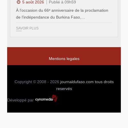
5 août 2026
Publié à 09h59
À l’occasion du 66ᵉ anniversaire de la proclamation
de l’indépendance du Burkina Faso,…
SAVOIR PLUS
Mentions legales
Copyright © 2008 - 2026
journaldufaso.com
tous droits
reservés
Développé par