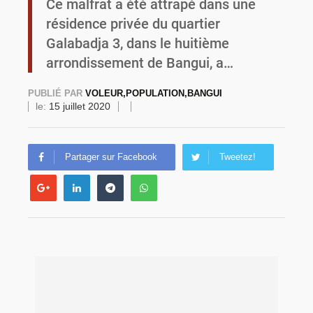
Ce malfrat a été attrapé dans une
résidence privée du quartier
Commémoration du 4 août : Ibrahim Traoré appelle à une mobilisation totale pour la souveraineté nationale
Galabadja 3, dans le huitième
arrondissement de Bangui, a…
PUBLIÉ PAR
VOLEUR,POPULATION,BANGUI
le:
15 juillet 2020
Partager sur Facebook
Tweetez!