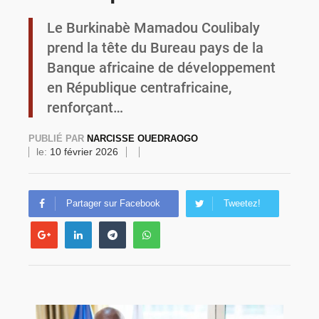
Le Burkinabè Mamadou Coulibaly
Commémoration du 4 août : Ibrahim Traoré appelle à une mobilisation totale pour la souveraineté nationale
prend la tête du Bureau pays de la
Banque africaine de développement
en République centrafricaine,
renforçant…
PUBLIÉ PAR
NARCISSE OUEDRAOGO
le:
10 février 2026
Partager sur Facebook
Tweetez!