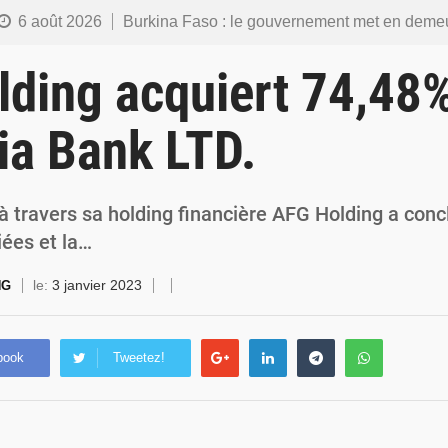
6 août 2026
Burkina Faso : le gouvernement met en demeure l’artiste Kosa Pic de retirer de toutes les plateformes, ses co
6 août 2026
Burkina Faso : la police nationale renforce les capacités de ses nouveaux responsables en matière de lea
ding acquiert 74,48
5 août 2026
Commémoration du 5 août : Ibrahim Traoré appelle à faire de la Révolution progressiste populaire le
ia Bank LTD.
4 août 2026
Burkina Faso : l’ALP ratifie le protocole de Montréal 2014 pour renf
4 août 2026
Commémoration du 4 août : Ibrahim Traoré appelle à une mobilisation totale po
à travers sa holding financière AFG Holding a conc
iées et la…
le:
3 janvier 2023
NG
book
Tweetez!