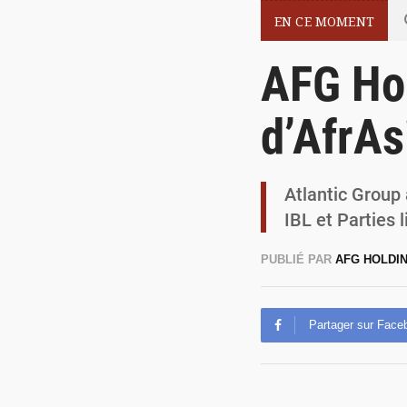
EN CE MOMENT
AFG Hol
d’AfrAs
Atlantic Group 
IBL et Parties l
PUBLIÉ PAR
AFG HOLDI
Partager sur Face