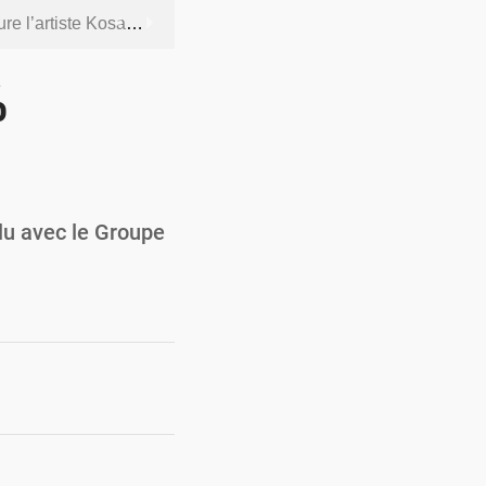
ntenus jugés contraires aux bonnes mœurs
dership et de gouvernance sécuritaire
%
 socle de la souveraineté nationale
orcer la sécurité aérienne
ur la souveraineté nationale
lu avec le Groupe