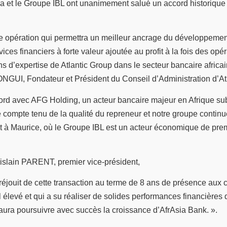
et le Groupe IBL ont unanimement salué un accord historique 
te opération qui permettra un meilleur ancrage du développem
vices financiers à forte valeur ajoutée au profit à la fois des 
ns d’expertise de Atlantic Group dans le secteur bancaire afric
NGUI, Fondateur et Président du Conseil d’Administration d’At
rd avec AFG Holding, un acteur bancaire majeur en Afrique su
ompte tenu de la qualité du repreneur et notre groupe continue
l et à Maurice, où le Groupe IBL est un acteur économique de p
slain PARENT, premier vice-président,
se réjouit de cette transaction au terme de 8 ans de présence au
 élevé et qui a su réaliser de solides performances financière
a poursuivre avec succès la croissance d’AfrAsia Bank. ».