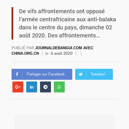
De vifs affrontements ont opposé
Commémoration du 4 août : Ibrahim Traoré appelle à une mobilisation totale pour la souveraineté nationale
l’armée centrafricaine aux anti-balaka
dans le centre du pays, dimanche 02
août 2020. Des affrontements…
PUBLIÉ PAR
JOURNALDEBANGUI.COM AVEC
le:
4 août 2020
CHINA.ORG.CN
Partager sur Facebook
Tweetez!