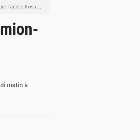
ntenus jugés contraires aux bonnes mœurs
dership et de gouvernance sécuritaire
amion-
 socle de la souveraineté nationale
orcer la sécurité aérienne
ur la souveraineté nationale
di matin à
…