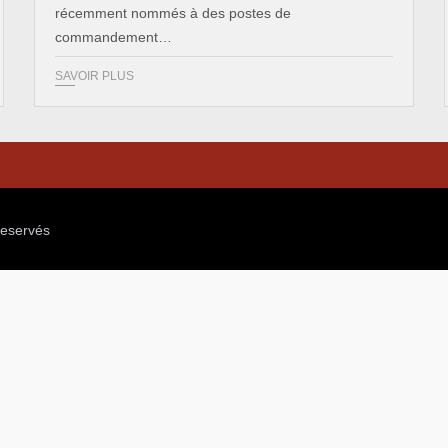
récemment nommés à des postes de
commandement…
SAVOIR PLUS
reservés