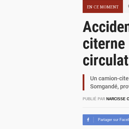
EN CE MOMENT
Accide
citerne
circula
Un camion-citer
Somgandé, prov
PUBLIÉ PAR
NARCISSE
Partager sur Face