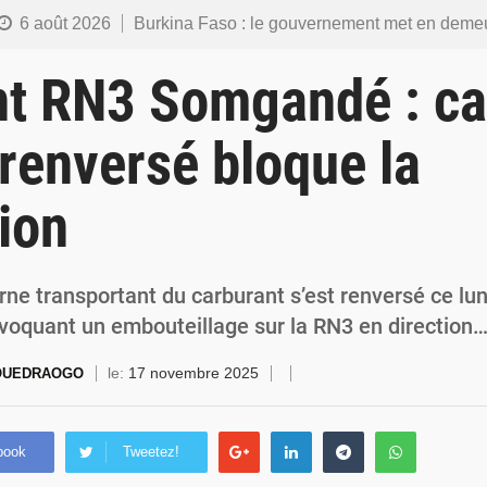
6 août 2026
Burkina Faso : le gouvernement met en demeure l’artiste Kosa Pic de retirer de toutes les plateformes, ses co
6 août 2026
Burkina Faso : la police nationale renforce les capacités de ses nouveaux responsables en matière de lea
nt RN3 Somgandé : c
5 août 2026
Commémoration du 5 août : Ibrahim Traoré appelle à faire de la Révolution progressiste populaire le
 renversé bloque la
4 août 2026
Burkina Faso : l’ALP ratifie le protocole de Montréal 2014 pour renf
tion
4 août 2026
Commémoration du 4 août : Ibrahim Traoré appelle à une mobilisation totale po
ne transportant du carburant s’est renversé ce lun
oquant un embouteillage sur la RN3 en direction
le:
17 novembre 2025
 OUEDRAOGO
book
Tweetez!