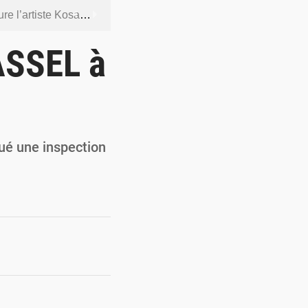
ntenus jugés contraires aux bonnes mœurs
dership et de gouvernance sécuritaire
PASSEL à
 socle de la souveraineté nationale
orcer la sécurité aérienne
ur la souveraineté nationale
tué une inspection