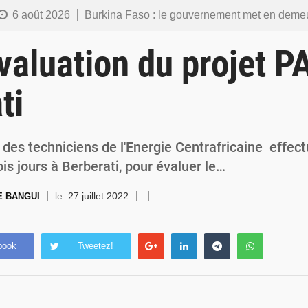
6 août 2026
Burkina Faso : le gouvernement met en demeure l’artiste Kosa Pic de retirer de toutes les plateformes, ses co
6 août 2026
Burkina Faso : la police nationale renforce les capacités de ses nouveaux responsables en matière de lea
valuation du projet 
5 août 2026
Commémoration du 5 août : Ibrahim Traoré appelle à faire de la Révolution progressiste populaire le
ti
4 août 2026
Burkina Faso : l’ALP ratifie le protocole de Montréal 2014 pour renf
4 août 2026
Commémoration du 4 août : Ibrahim Traoré appelle à une mobilisation totale po
des techniciens de l'Energie Centrafricaine effec
ois jours à Berberati, pour évaluer le…
le:
27 juillet 2022
E BANGUI
book
Tweetez!