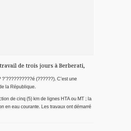
ravail de trois jours à Berberati,
? ?’??????????é (??????). C’est une
 de la République.
uction de cinq (5) km de lignes HTA ou MT ; la
ation en eau courante. Les travaux ont démarré