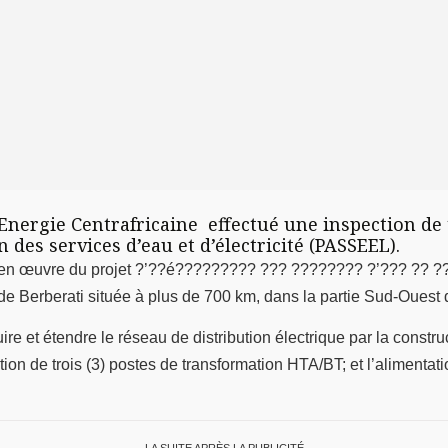
Energie Centrafricaine effectué une inspection de t
 des services d’eau et d’électricité (PASSEEL).
se en œuvre du projet ?’??é????????? ??? ???????? ?’??? ?? ?
e de Berberati située à plus de 700 km, dans la partie Sud-Ouest
uire et étendre le réseau de distribution électrique par la constr
ation de trois (3) postes de transformation HTA/BT; et l’aliment
LA SUITE APRÈS LA PUBLICITÉ