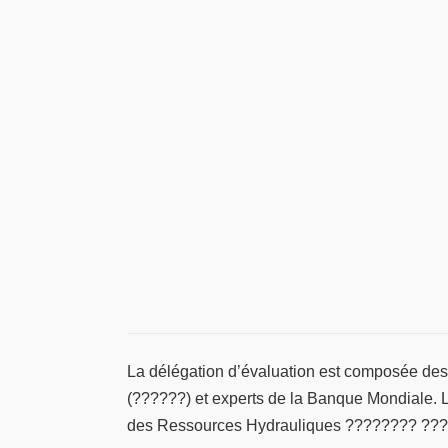
La délégation d’évaluation est composée des 
(??????) et experts de la Banque Mondiale. L
des Ressources Hydrauliques ???????? ???