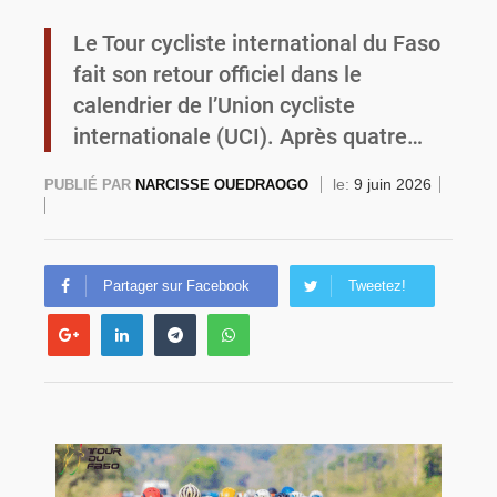
Le Tour cycliste international du Faso
Commémoration du 4 août : Ibrahim Traoré appelle à une mobilisation totale pour la souveraineté nationale
fait son retour officiel dans le
calendrier de l’Union cycliste
internationale (UCI). Après quatre…
le:
9 juin 2026
PUBLIÉ PAR
NARCISSE OUEDRAOGO
Partager sur Facebook
Tweetez!