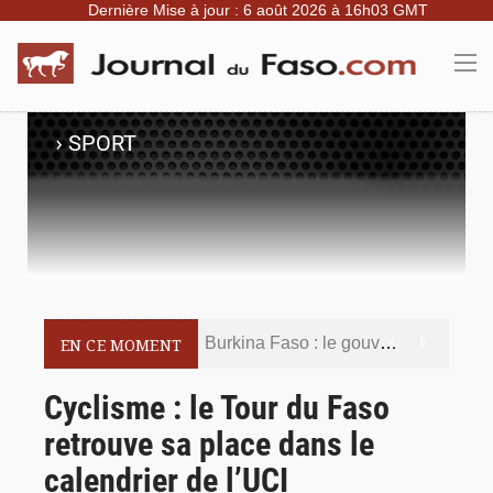
Dernière Mise à jour : 6 août 2026 à 16h03 GMT
›
SPORT
Burkina Faso : le gouvernement met en demeure l’artiste Kosa Pic de retirer de toutes les plateformes, ses contenus jugés contraires aux bonnes mœurs
EN CE MOMENT
Burkina Faso : la police nationale renforce les capacités de ses nouveaux responsables en matière de leadership et de gouvernance sécuritaire
Cyclisme : le Tour du Faso
retrouve sa place dans le
Commémoration du 5 août : Ibrahim Traoré appelle à faire de la Révolution progressiste populaire le socle de la souveraineté nationale
calendrier de l’UCI
Burkina Faso : l’ALP ratifie le protocole de Montréal 2014 pour renforcer la sécurité aérienne