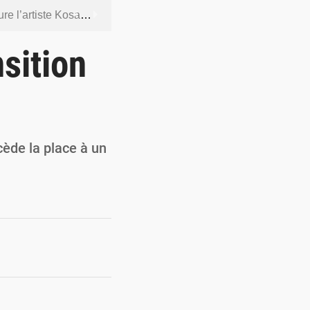
ntenus jugés contraires aux bonnes mœurs
dership et de gouvernance sécuritaire
sition
 socle de la souveraineté nationale
orcer la sécurité aérienne
ur la souveraineté nationale
cède la place à un