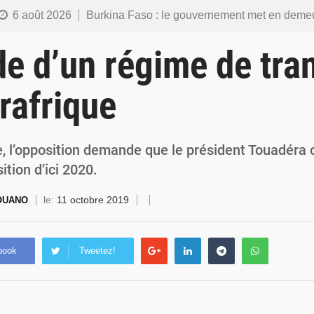
6 août 2026
Burkina Faso : le gouvernement met en demeure l’artiste Kosa Pic de retirer de toutes les plateformes, ses co
6 août 2026
Burkina Faso : la police nationale renforce les capacités de ses nouveaux responsables en matière de lea
 d’un régime de tran
5 août 2026
Commémoration du 5 août : Ibrahim Traoré appelle à faire de la Révolution progressiste populaire le
rafrique
4 août 2026
Burkina Faso : l’ALP ratifie le protocole de Montréal 2014 pour renf
4 août 2026
Commémoration du 4 août : Ibrahim Traoré appelle à une mobilisation totale po
, l’opposition demande que le président Touadéra 
ition d’ici 2020.
le:
11 octobre 2019
MOUANO
book
Tweetez!