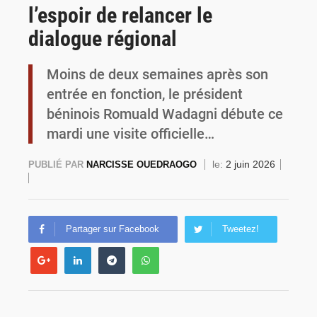
l’espoir de relancer le
Commémoration du 4 août : Ibrahim Traoré appelle à une mobilisation totale pour la souveraineté nationale
dialogue régional
Moins de deux semaines après son
entrée en fonction, le président
béninois Romuald Wadagni débute ce
mardi une visite officielle…
le:
2 juin 2026
PUBLIÉ PAR
NARCISSE OUEDRAOGO
Partager sur Facebook
Tweetez!