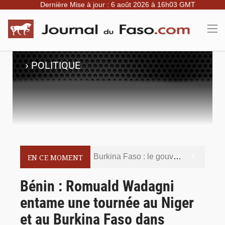
Dernière Mise à jour : 6 août 2026 à 16h03 GMT
›
POLITIQUE
Burkina Faso : le gouvernement met en demeure l’artiste Kosa Pic de retirer de toutes les plateformes, ses contenus jugés contraires aux bonnes mœurs
EN CE MOMENT
Burkina Faso : la police nationale renforce les capacités de ses nouveaux responsables en matière de leadership et de gouvernance sécuritaire
Bénin : Romuald Wadagni
entame une tournée au Niger
Commémoration du 5 août : Ibrahim Traoré appelle à faire de la Révolution progressiste populaire le socle de la souveraineté nationale
et au Burkina Faso dans
Burkina Faso : l’ALP ratifie le protocole de Montréal 2014 pour renforcer la sécurité aérienne