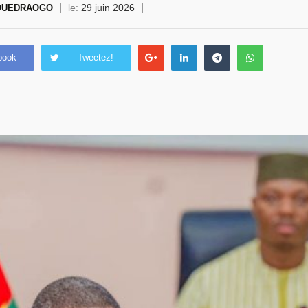
le:
29 juin 2026
 OUEDRAOGO
book
Tweetez!