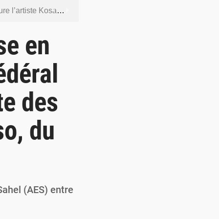
ntenus jugés contraires aux bonnes mœurs
dership et de gouvernance sécuritaire
se en
 socle de la souveraineté nationale
édéral
orcer la sécurité aérienne
te des
ur la souveraineté nationale
so, du
Sahel (AES) entre