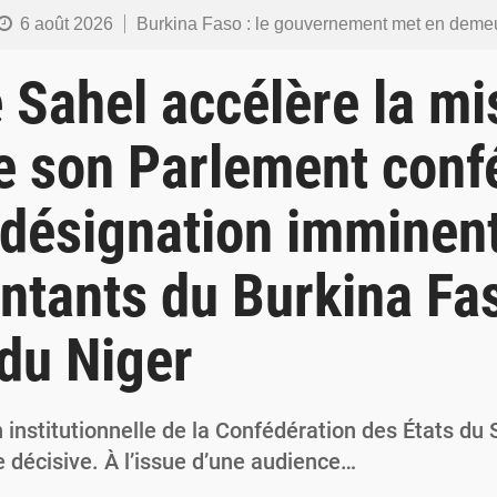
6 août 2026
Burkina Faso : le gouvernement met en demeure l’artiste Kosa Pic de retirer de toutes les plateformes, ses co
6 août 2026
Burkina Faso : la police nationale renforce les capacités de ses nouveaux responsables en matière de lea
e Sahel accélère la mi
5 août 2026
Commémoration du 5 août : Ibrahim Traoré appelle à faire de la Révolution progressiste populaire le
e son Parlement conf
4 août 2026
Burkina Faso : l’ALP ratifie le protocole de Montréal 2014 pour renf
 désignation imminen
4 août 2026
Commémoration du 4 août : Ibrahim Traoré appelle à une mobilisation totale po
ntants du Burkina Fa
 du Niger
 institutionnelle de la Confédération des États du 
 décisive. À l’issue d’une audience…