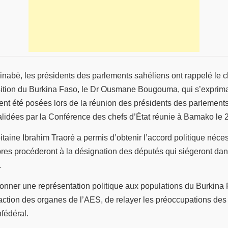
kinabè, les présidents des parlements sahéliens ont rappelé le 
sition du Burkina Faso, le Dr Ousmane Bougouma, qui s’exprimai
vaient été posées lors de la réunion des présidents des parleme
validées par la Conférence des chefs d’État réunie à Bamako le
apitaine Ibrahim Traoré a permis d’obtenir l’accord politique né
embres procéderont à la désignation des députés qui siégeront dan
.
 donner une représentation politique aux populations du Burkina F
action des organes de l’AES, de relayer les préoccupations des c
fédéral.